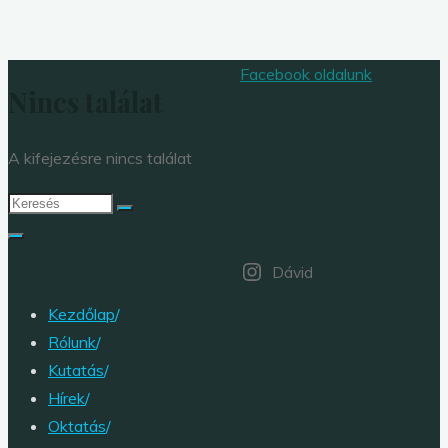
Facebook oldalunk
Nincs találat
A
kifejezésre nincs találat
Keresés:
Dávid
Kezdőlap
/
Rólunk
/
Kutatás
/
Hírek
/
Oktatás
/