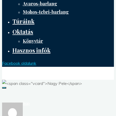
Avaros-barlang
Mohos-tebri-barlang
Túráink
Oktatás
Könyvtár
Hasznos infók
Facebook oldalunk
Kezdőlap