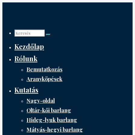
Tartalomhoz
Keresés:
Kezdőlap
Rólunk
Bemutatkozás
Aranyköpések
Kutatás
Nagy-oldal
Oltár-kői barlang
Hideg-lyuk barlang
Mátyás-hegyi barlang