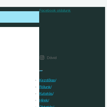
Facebook oldalunk
Dávid
Kezdőlap
/
Rólunk
/
Kutatás
/
Hírek
/
Oktatás
/