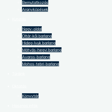
Bemutatkozás
Aranyköpések
Kutatás
Nagy-oldal
Oltár-kői barlang
Hideg-lyuk barlang
Mátyás-hegyi barlang
Avaros-barlang
Mohos-tebri-barlang
Túráink
Oktatás
Könyvtár
Hasznos infók