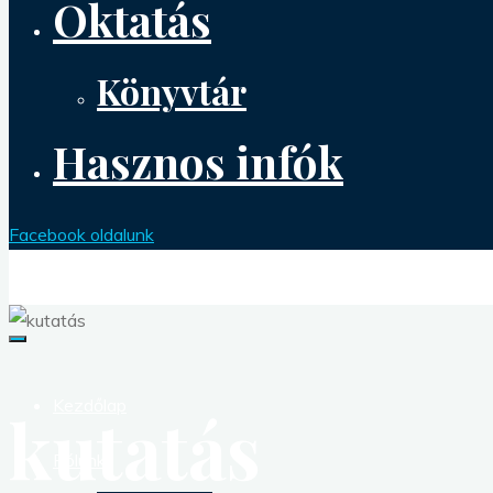
Oktatás
Könyvtár
Hasznos infók
Facebook oldalunk
Kezdőlap
kutatás
Rólunk