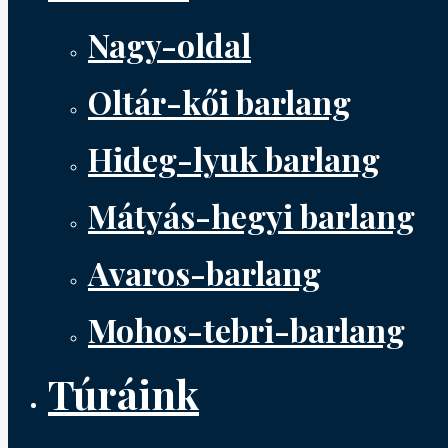
Nagy-oldal
Oltár-kői barlang
Hideg-lyuk barlang
Mátyás-hegyi barlang
Avaros-barlang
Mohos-tebri-barlang
Túráink