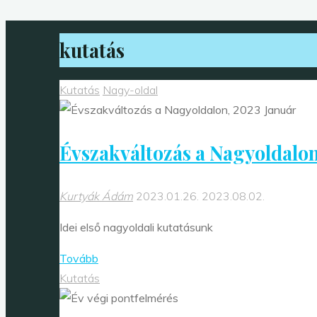
kutatás
Kutatás
Nagy-oldal
Évszakváltozás a Nagyoldalon
Kurtyák Ádám
2023.01.26.
2023.08.02.
Idei első nagyoldali kutatásunk
"Évszakváltozás
Tovább
a
Kutatás
Nagyoldalon,
2023